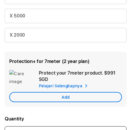
X 5000
X 2000
Protection+ for 7meter (2 year plan)
Protect your 7meter product.
$991
Ad
SGD
App
Pelajari Selengkapnya
Car
Add
Quantity