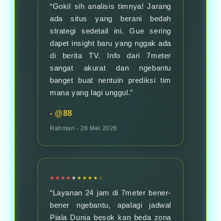
“Gokil sih analisis timnya! Jarang
ada situs yang berani bedah
strategi sedetail ini. Gue sering
dapet insight baru yang nggak ada
di berita TV. Info dari 7meter
sangat akurat dan ngebantu
banget buat nentuin prediksi tim
mana yang lagi unggul.”
- @88
Rahman ‑ 26 Mei 2026
★★★★☆
“Layanan 24 jam di 7meter bener-
bener ngebantu, apalagi jadwal
Piala Dunia besok kan beda zona