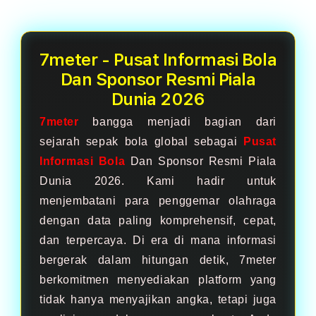
7meter - Pusat Informasi Bola
Dan Sponsor Resmi Piala
Dunia 2026
7meter
bangga menjadi bagian dari
sejarah sepak bola global sebagai
Pusat
Informasi Bola
Dan Sponsor Resmi Piala
Dunia 2026. Kami hadir untuk
menjembatani para penggemar olahraga
dengan data paling komprehensif, cepat,
dan terpercaya. Di era di mana informasi
bergerak dalam hitungan detik, 7meter
berkomitmen menyediakan platform yang
tidak hanya menyajikan angka, tetapi juga