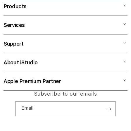
Products
Services
7meter
Informasi Bola
Support
AppleCare+
Informasi Bola Liga Italy
Corporate
Piala Dunia
About iStudio
My Account
Informasi Bola
Informasi Bola Dunia
Collection & Delivery
Elush Service Provider
Informasi Bola Liga Inggris
Apple Premium Partner
About Us
Returns & Exchanges
Financing Options
Informasi Bola Piala Dunia
Find an iStudio near you
Subscribe to our emails
Contact Us
Trade-in
Informasi Bola Liga Spanyol
Why Shop at iStudio
FAQ
Email
Traveller’s Reservation
Elush Corporate Website
Privacy Policy
Site Terms of Use