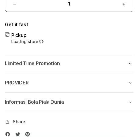
Decrease
Incr
quantity
quant
for
for
Get it fast
7meter
7met
-
-
Pickup
Pusat
Pusa
Loading store
Informasi
Infor
Bola
Bola
Dan
Dan
Limited Time Promotion
Sponsor
Spon
Resmi
Resm
Piala
Piala
PROVIDER
Dunia
Duni
2026
2026
Informasi Bola Piala Dunia
Share