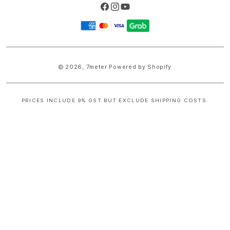
Facebook
Instagram
YouTube
Payment
methods
© 2026,
7meter
Powered by Shopify
PRICES INCLUDE 9% GST BUT EXCLUDE SHIPPING COSTS.
S
i
n
g
l
e
c
o
l