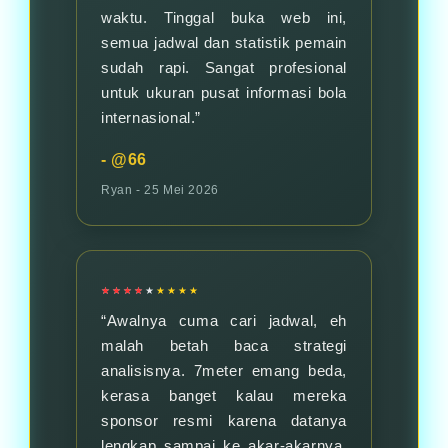
waktu. Tinggal buka web ini,
semua jadwal dan statistik pemain
sudah rapi. Sangat profesional
untuk ukuran pusat informasi bola
internasional.”
- @66
Ryan ‑ 25 Mei 2026
★★★★
“Awalnya cuma cari jadwal, eh
malah betah baca strategi
analisisnya. 7meter emang beda,
kerasa banget kalau mereka
sponsor resmi karena datanya
lengkap sampai ke akar-akarnya.